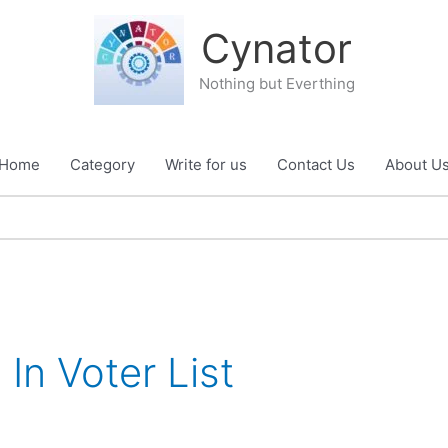
Cynator
Nothing but Everthing
Home
Category
Write for us
Contact Us
About U
In Voter List