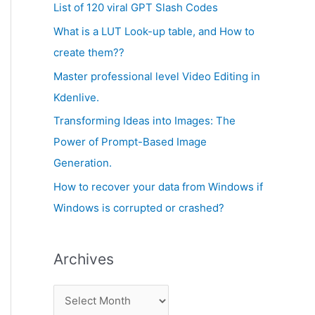
c
List of 120 viral GPT Slash Codes
v
h
What is a LUT Look-up table, and How to
e
f
create them??
s
o
Master professional level Video Editing in
r
Kdenlive.
:
Transforming Ideas into Images: The
Power of Prompt-Based Image
Generation.
How to recover your data from Windows if
Windows is corrupted or crashed?
Archives