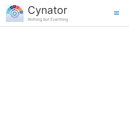
Skip
content
Main
Cynator
to
content
Men
Nothing but Everthing