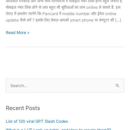
आजकल पैनकार्ड और अन्य सभी दस्तावेजों में मोबाइल नंबर लिंक होना बहुत जरूरी है.
मोबाइल नंबर लिंक होने से आप बहुत सी सुविधाओं का लाभ online ले सकते हैं. इस
पोस्ट में हमलोग जानेंगे कि Pancard में mobile number और ईमेल online
update कैसे करें ? इसके लिए केवल आपको smart phone या कंप्यूटर की […]
Read More »
A
S
r
e
c
a
h
Recent Posts
r
i
c
List of 120 viral GPT Slash Codes
v
h
e