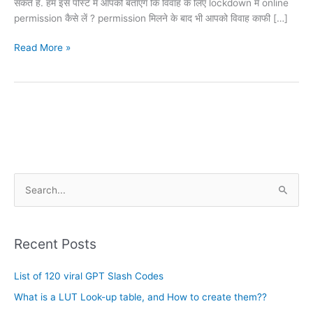
सकते हैं. हम इस पोस्ट में आपको बताएँगे कि विवाह के लिए lockdown में online
permission कैसे लें ? permission मिलने के बाद भी आपको विवाह काफी […]
Read More »
A
S
r
e
c
a
h
Recent Posts
r
i
c
List of 120 viral GPT Slash Codes
v
h
e
What is a LUT Look-up table, and How to create them??
f