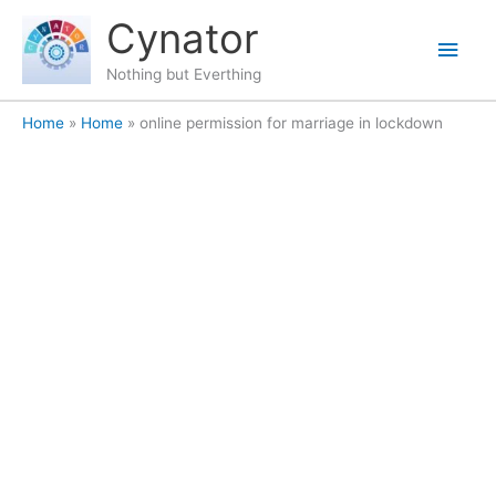
Skip
content
Main
Cynator
to
content
Men
Nothing but Everthing
Home
Home
online permission for marriage in lockdown