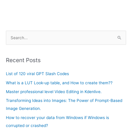
A
S
r
e
c
a
h
Recent Posts
r
i
c
List of 120 viral GPT Slash Codes
v
h
e
What is a LUT Look-up table, and How to create them??
f
s
Master professional level Video Editing in Kdenlive.
o
Transforming Ideas into Images: The Power of Prompt-Based
r
Image Generation.
:
How to recover your data from Windows if Windows is
corrupted or crashed?