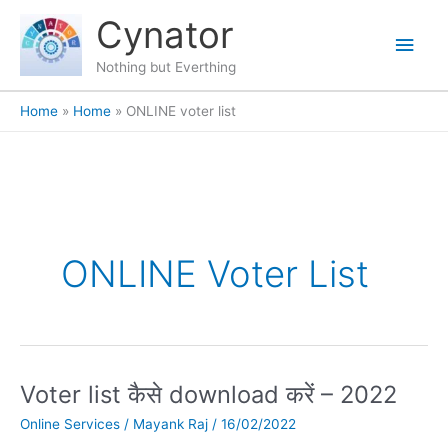
Skip
content
Main
Cynator
to
content
Men
Nothing but Everthing
Home
Home
ONLINE voter list
ONLINE Voter List
Voter list कैसे download करें – 2022
Voter
list
Online Services
/
Mayank Raj
/
16/02/2022
कैसे