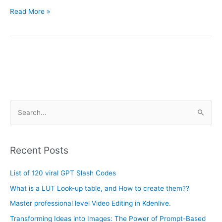
Read More »
A
S
r
e
c
a
h
Recent Posts
r
i
c
List of 120 viral GPT Slash Codes
v
h
e
What is a LUT Look-up table, and How to create them??
f
s
Master professional level Video Editing in Kdenlive.
o
Transforming Ideas into Images: The Power of Prompt-Based
r