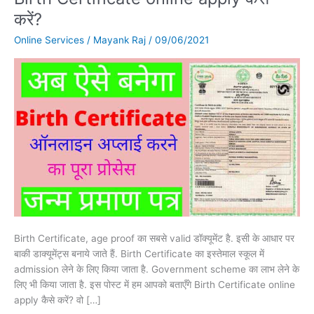
Certificate
करें?
online
Online Services
/
Mayank Raj
/
09/06/2021
apply
कैसे
करें?
Birth Certificate, age proof का सबसे valid डॉक्यूमेंट है. इसी के आधार पर
बाकी डाक्यूमेंट्स बनाये जाते हैं. Birth Certificate का इस्तेमाल स्कूल में
admission लेने के लिए किया जाता है. Government scheme का लाभ लेने के
लिए भी किया जाता है. इस पोस्ट में हम आपको बताएँगे Birth Certificate online
apply कैसे करें? वो […]