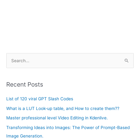
A
S
r
e
c
a
h
Recent Posts
r
i
c
List of 120 viral GPT Slash Codes
v
h
e
What is a LUT Look-up table, and How to create them??
f
s
Master professional level Video Editing in Kdenlive.
o
Transforming Ideas into Images: The Power of Prompt-Based
r
Image Generation.
: