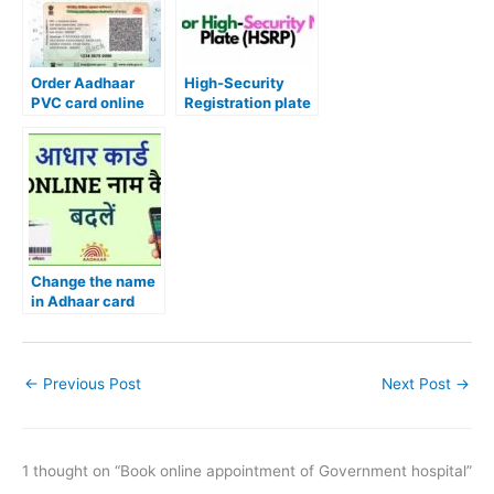
Order Aadhaar
High-Security
PVC card online
Registration plate
(hsrp) क्या है? और इसे
online कैसे order
करते हैं?
Change the name
in Adhaar card
online
←
Previous Post
Next Post
→
1 thought on “Book online appointment of Government hospital”