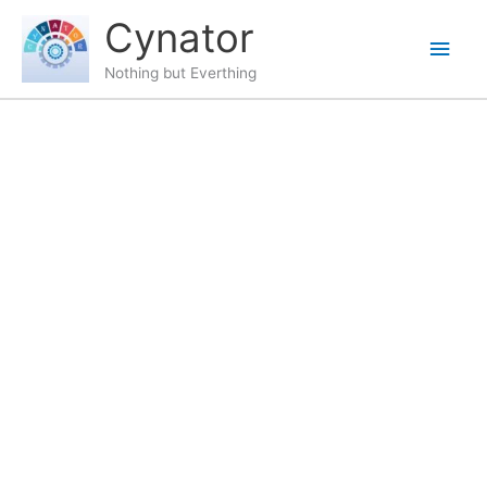
Skip
content
Main
Cynator
to
content
Men
Nothing but Everthing