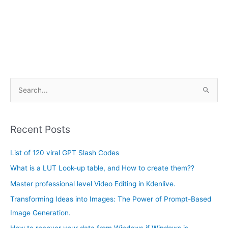
A
S
r
e
c
a
h
Recent Posts
r
i
c
List of 120 viral GPT Slash Codes
v
h
e
What is a LUT Look-up table, and How to create them??
f
s
Master professional level Video Editing in Kdenlive.
o
Transforming Ideas into Images: The Power of Prompt-Based
r
Image Generation.
: