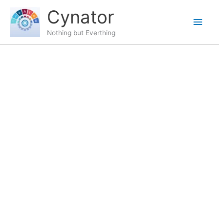
Skip
content
Main
Cynator
to
content
Men
Nothing but Everthing